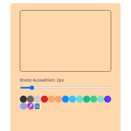
Breite Auswählen
:
2
px