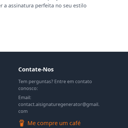
r a assinatura perfeita no seu estilo
Contate-Nos
Tem perguntas? Entre em contato
conosco:
Email
:
contact.aisignaturegenerator@gmail.
com
Me compre um café